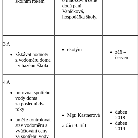
o množství a ceně
školním rokem
dodá paní
Vaníčková,
hospodářka školy,
3 A
ekotým
září –
získávat hodnoty
červen
z vodoměru doma
i v bazénu /škola
4 A
porovnat spotřebu
vody doma
za poslední dva
roky
duben
Mgr. Kastnerová
2018
umět zkontrolovat
duben
stav vodoměru a
a žáci 9. tříd
2019
vyúčtování ceny
za spotřebu vody