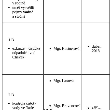
v rodině
umět vysvětlit
pojmy
vodné
a
stočné
1 B
duben
exkurze – čistička
Mgr. Kastnerová
2018
odpadních vod
Chevak
Mgr. Laxová
2 B
kontrola čistoty
Mgr. Bravencová
vody ve škole
září –