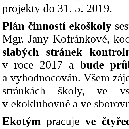
projekty do 31. 5. 2019.
Plán činností ekoškoly
ses
Mgr. Jany Kofránkové, koo
slabých stránek kontrol
v roce 2017 a
bude prů
a vyhodnocován. Všem záj
stránkách školy, ve vs
v ekoklubovně a ve sborov
Ekotým
pracuje
ve čtyře