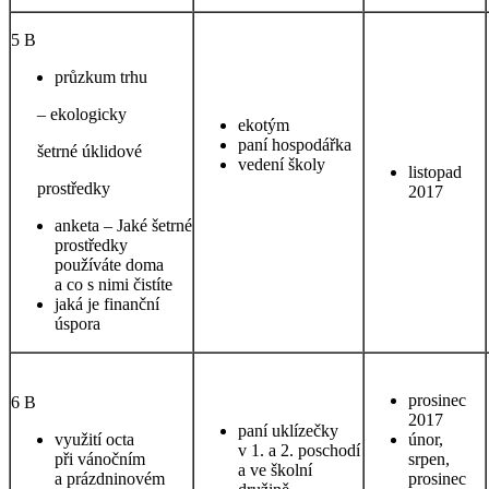
5 B
průzkum trhu
– ekologicky
ekotým
paní hospodářka
šetrné úklidové
vedení školy
listopad
prostředky
2017
anketa – Jaké šetrné
prostředky
používáte doma
a co s nimi čistíte
jaká je finanční
úspora
prosinec
6 B
2017
paní uklízečky
využití octa
únor,
v 1. a 2. poschodí
při vánočním
srpen,
a ve školní
a prázdninovém
prosinec