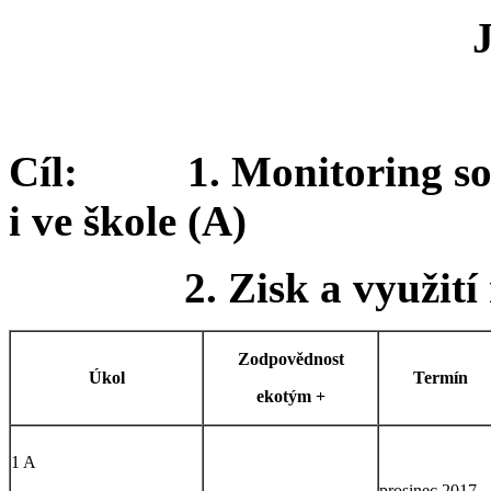
Cíl: 1. Monitoring sou
i ve škole (A)
2. Zisk a využití reg
Zodpovědnost
Úkol
Termín
ekotým +
1 A
prosinec 2017