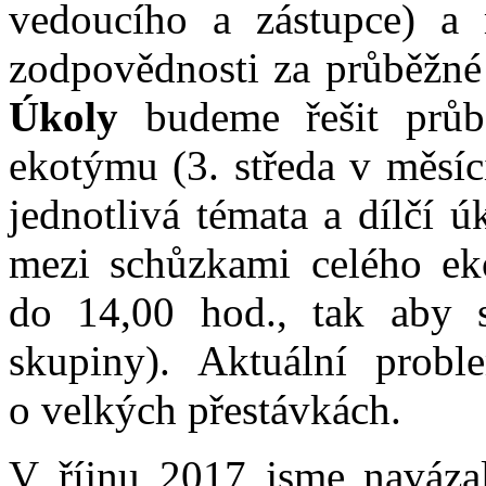
vedoucího a zástupce) a
zodpovědnosti za průběžné
Úkoly
budeme řešit prů
ekotýmu (3. středa v měsíc
jednotlivá témata a dílčí 
mezi schůzkami celého ek
do 14,00 hod., tak aby s
skupiny). Aktuální probl
o velkých přestávkách.
V říjnu 2017 jsme naváza