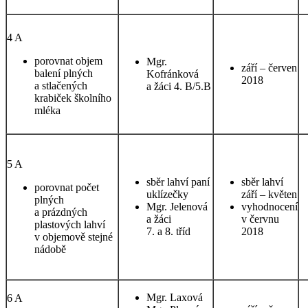
4 A
porovnat objem
Mgr.
září – červen
balení plných
Kofránková
2018
a stlačených
a žáci 4. B/5.B
krabiček školního
mléka
5 A
sběr lahví paní
sběr lahví
porovnat počet
uklízečky
září – květen
plných
Mgr. Jelenová
vyhodnocení
a prázdných
a žáci
v červnu
plastových lahví
7. a 8. tříd
2018
v objemově stejné
nádobě
Mgr. Laxová
6 A