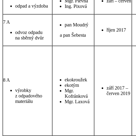
Mgr. Plevná
září – červen
odpad a výzdoba
Ing. Pixová
7 A
pan Moudrý
říjen 2017
odvoz odpadu
a pan Šebesta
na sběrný dvůr
ekokroužek
8 A
ekotým
září 2017 –
výrobky
Mgr.
červen 2019
z odpadového
Kofránková
materiálu
Mgr. Laxová