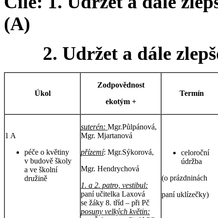
Cíle: 1. Udržet a dále zlep
(A)
2. Udržet a dále zlepšov
Zodpovědnost
Úkol
Termín
ekotým +
suterén:
Mgr.Půlpánová,
1 A
Mgr. Mjartanová
péče o květiny
přízemí
: Mgr.Sýkorová,
celoroční
v budově školy
údržba
Mgr. Hendrychová
a ve školní
(o prázdninách
družině
1. a 2. patro, vestibul:
paní učitelka Laxová
paní uklízečky)
se žáky 8. tříd – při Pč
posuny velkých květin: