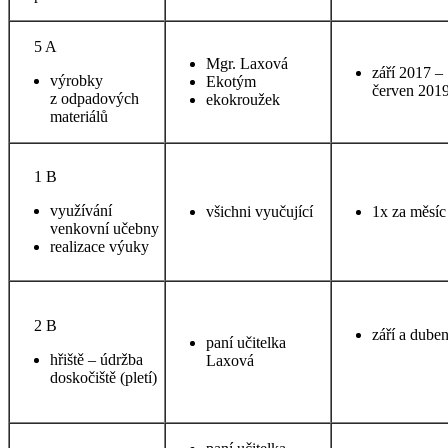
5 A
Mgr. Laxová
září 2017 –
výrobky
Ekotým
červen 201
z odpadových
ekokroužek
materiálů
1 B
využívání
všichni vyučující
1x za měsíc
venkovní učebny
realizace výuky
2 B
září a dube
paní učitelka
hřiště – údržba
Laxová
doskočiště (pletí)