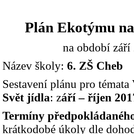
Plán Ekotýmu na 
na období září
Název školy:
6. ZŠ Cheb
Sestavení plánu pro témata
Svět jídla
: z
áří – říjen 201
Termíny předpokládaného 
krátkodobé úkoly dle doho