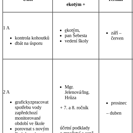
ekotým +
1 A
e
kotým,
září –
pan Šebesta
kontrola kohoutků
červen
vedení školy
dbát na úsporu
Mgr.
2 A
Jelenová/Ing.
Hrůza
grafickyzpracovat
prosinec
spotřebu vody
+ 7. a 8. ročník
zapředchozí
– duben
monitorované
období ve škole
účetní podklady
porovnat s novým