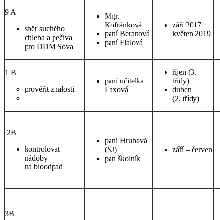
9 A
Mgr.
Kofránková
září 2017 –
sběr suchého
paní Beranová
květen 2019
chleba a pečiva
paní Fialová
pro DDM Sova
říjen (3.
1 B
paní učitelka
třídy)
prověřit znalosti
Laxová
duben
(2. třídy)
2B
paní Hrubová
kontrolovat
(ŠJ)
září – červen
nádoby
pan školník
na bioodpad
3B