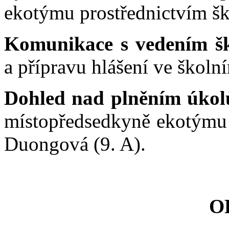
ekotýmu prostřednictvím šk
Komunikace s vedením š
a přípravu hlášení ve školn
Dohled nad plněním úko
místopředsedkyně ekotýmu 
Duongová (9. A).
O