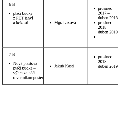
6 B
prosinec
2017 –
ptačí budky
duben 2018
z PET lahví
Mgr. Laxová
prosinec
a kokosů
2018 –
duben 2019
7 B
prosinec
2018 –
Nová plastová
Jakub Kastl
duben 2019
ptačí budka –
výhra za péči
o vermikompostér