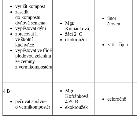
využít kompost
zasadit
do kompostu
únor -
dýňová semena
Mgr.
červen
vypěstovat dýni
Kulhánková,
zpracovat ji
žáci 2. C
ve školní
ekokroužek
září – říjen
kuchyňce
vypěstovat ve třídě
plodovou zeleninu
ze zeminy
z vermikompostéru
Mgr.
4 B
Kofránková,
celoročně
pečovat správně
4./5. B
o vermikompostér
ekokroužek