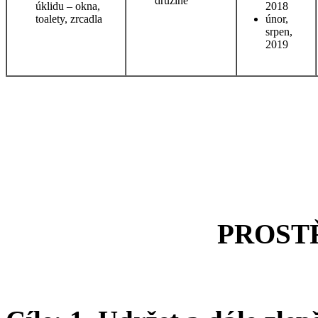
družině
úklidu – okna,
2018
toalety, zrcadla
únor,
srpen,
2019
PROST