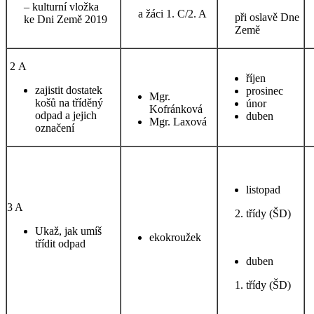
– kulturní vložka
a žáci 1. C/2. A
při oslavě Dne
ke Dni Země 2019
Země
2 A
říjen
zajistit dostatek
prosinec
Mgr.
košů na tříděný
únor
Kofránková
odpad a jejich
duben
Mgr. Laxová
označení
listopad
3 A
2. třídy (ŠD)
Ukaž, jak umíš
ekokroužek
třídit odpad
duben
1. třídy (ŠD)