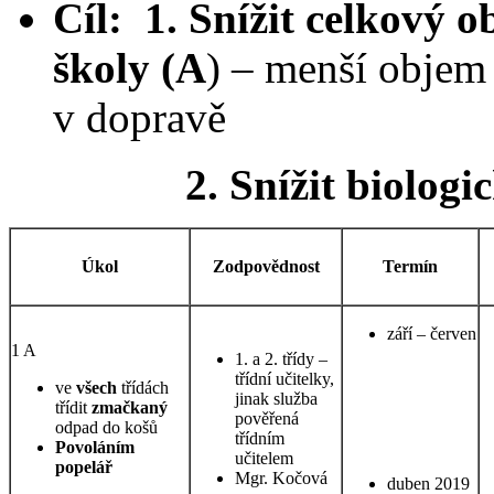
Cíl:
1. Snížit celkový
školy (A
) – menší objem 
v dopravě
2. Snížit biologický
Úkol
Zodpovědnost
Termín
září – červen
1 A
1. a 2. třídy –
třídní učitelky,
ve
všech
třídách
jinak služba
třídit
zmačkaný
pověřená
odpad do košů
třídním
Povoláním
učitelem
popelář
Mgr. Kočová
duben 2019