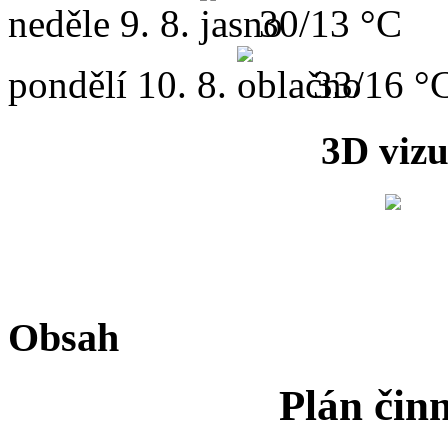
neděle
9. 8.
30/13 °C
pondělí
10. 8.
33/16 °
3D vizu
Obsah
Plán čin