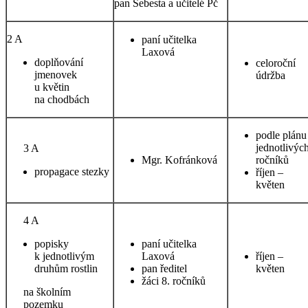
pan Šebesta a učitelé Pč
2 A
paní učitelka
Laxová
doplňování
celoroční
jmenovek
údržba
u květin
na chodbách
podle plánu
jednotlivýc
3 A
Mgr. Kofránková
ročníků
propagace stezky
říjen –
květen
4 A
popisky
paní učitelka
k jednotlivým
Laxová
říjen –
druhům rostlin
pan ředitel
květen
žáci 8. ročníků
na školním
pozemku