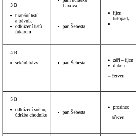
paní učitelka
3 B
Laxová
říjen,
hrabání listí
listopad,
a trávník
odklizení listů
pan Šebesta
fukarem
4 B
září – říjen
sekání trávy
pan Šebesta
duben
– červen
5 B
prosinec
odklízení sněhu,
pan Šebesta
údržba chodníku
– březen