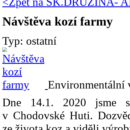
<Zpět na
ŠK.DRUŽINA- AK
Návštěva kozí farmy
Typ: ostatní
Environmentální
Dne 14.1. 2020 jsme s 
v Chodovské Huti. Dozvědě
ze života koz a viděli výro