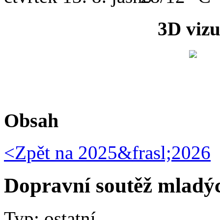
3D vizu
Obsah
<Zpět na
2025&frasl;2026
Dopravní soutěž mladýc
Typ: ostatní