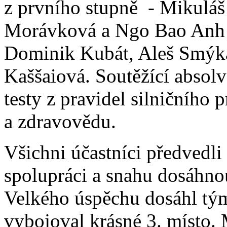
z prvního stupně - Mikuláš 
Morávková a Ngo Bao Anh a 
Dominik Kubát, Aleš Smýka
Kaššaiová. Soutěžící absolvo
testy z pravidel silničního 
a zdravovědu.
Všichni účastníci předvedli
spolupráci a snahu dosáhno
Velkého úspěchu dosáhl tým
vybojoval krásné 3. místo. 