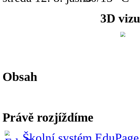
3D vizu
Obsah
Právě rozjíždíme
Školní systém EduPage