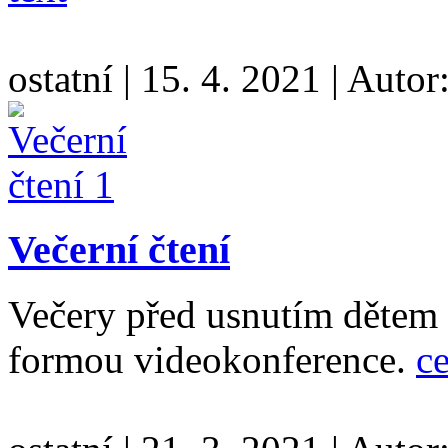
ostatní
|
15. 4. 2021
|
Autor
Večerní čtení
Večery před usnutím dětem
formou videokonference.
ce