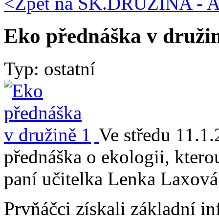
<Zpět na
ŠK.DRUŽINA - A
Eko přednáška v druži
Typ: ostatní
Ve středu 11.1.
přednáška o ekologii, ktero
paní učitelka Lenka Laxová
Prvňáčci získali základní i