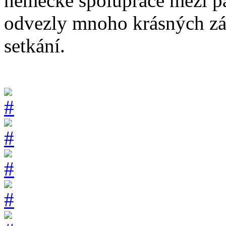
německé spolupráce mezi pa
odvezly mnoho krásných záži
setkání.