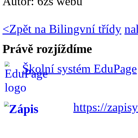
Autor:
6zs webu
<
Zpět na Bilingvní třídy
na
Právě rozjíždíme
Školní systém EduPage
https://zapisy