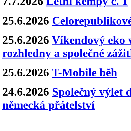
7.7.2026
Letní kempy č. 1
25.6.2026
Celorepublikové
25.6.2026
Víkendový eko v
rozhledny a společné záži
25.6.2026
T-Mobile běh
24.6.2026
Společný výlet 
německá přátelství