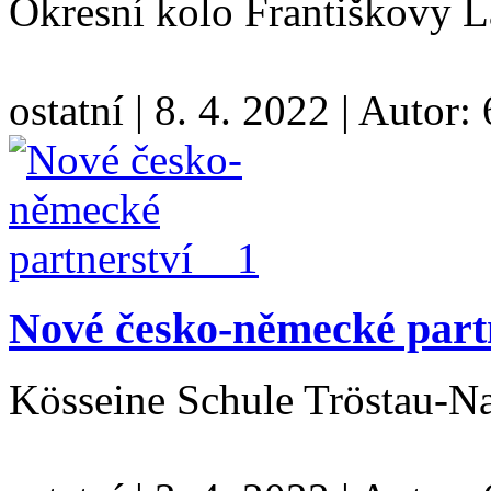
Okresní kolo Františkovy 
ostatní
|
8. 4. 2022
|
Autor:
Nové česko-německé par
Kösseine Schule Tröstau-N