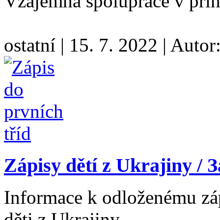
Vzájemná spolupráce v příh
ostatní
|
15. 7. 2022
|
Autor
Zápisy dětí z Ukrajiny /
Informace k odloženému záp
děti z Ukrajiny.