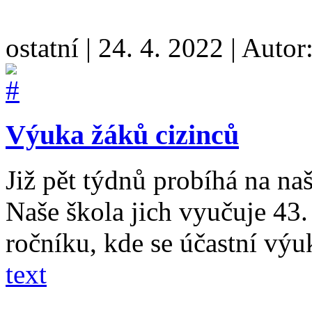
ostatní
|
24. 4. 2022
|
Autor
Výuka žáků cizinců
Již pět týdnů probíhá na na
Naše škola jich vyučuje 43. 
ročníku, kde se účastní vý
text