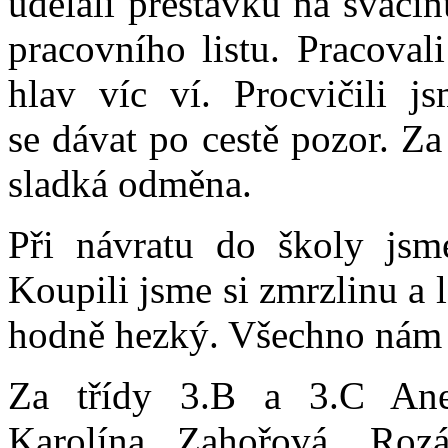
udělali přestávku na svačin
pracovního listu. Pracoval
hlav víc ví. Procvičili j
se dávat po cestě pozor. Za
sladká odměna.
Při návratu do školy jsm
Koupili jsme si zmrzlinu a 
hodně hezký. Všechno nám v
Za třídy 3.B a 3.C Ane
Karolína Zahořová, Roz