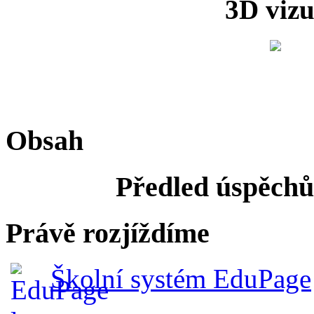
3D vizu
Obsah
Předled úspěchů 
Právě rozjíždíme
Školní systém EduPage