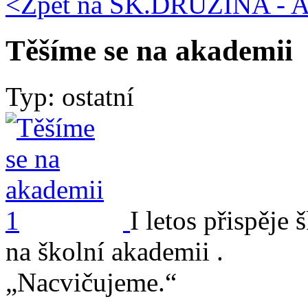
<Zpět na
ŠK.DRUŽINA - A
Těšíme se na akademii
Typ: ostatní
I letos přispěje
na školní akademii .
„Nacvičujeme.“